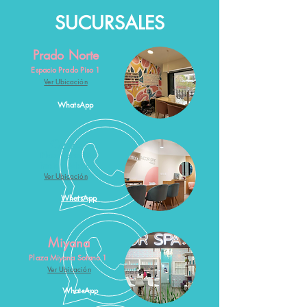
SUCURSALES
Prado Norte
Espacio Prado Piso 1
Ver Ubicación
WhatsApp
Carso
Plaza Carso PB
frente a MIniso
Ver Ubicación
WhatsApp
Miyana
Plaza Miyana Sotano 1
Ver Ubicación
WhatsApp