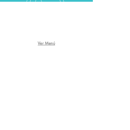
SERVICIOS
Conoce todos los servicios de belleza y
cuidados que ofrecemos en Moor Spa + Nails
Ver Menú