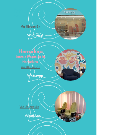
Patio Santa Fe
Patio Santa Fe frente a
Walmart
Ver Ubicación
WhatsApp
Herradura
Junto a Fresco de la
Herradura
Ver Ubicación
WhatsApp
Altolivo
Av Toluca 481
Ver Ubicación
WhatsApp